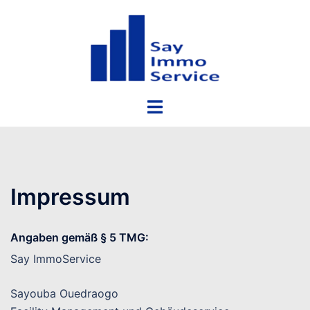
Zum
Inhalt
springen
Menü
umschalten
Impressum
Angaben gemäß § 5 TMG:
Say ImmoService
Sayouba Ouedraogo